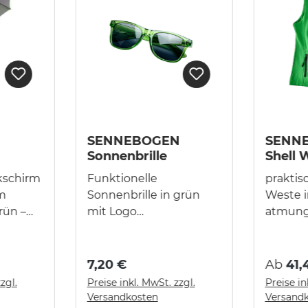
SENNEBOGEN
SENNE
Sonnenbrille
Shell
oder H
ckschirm
Funktionelle
praktisc
m
Sonnenbrille in grün
Weste i
rün –
mit Logo
atmungs
SENNEBOGEN auf
und wa
linken Bügel
1-Wege
Einheitsgröße
Reißver
7,20 €
Ab
41,
Maximaler UV Schutz
Außent
zgl.
Preise inkl. MwSt. zzgl.
Preise in
Öffnen
400 Scheibenhöhe: ca.
schwar
Versandkosten
Versand