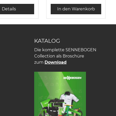
schluss,
aufgedrucktem Logo
eite mit
"SENNEBOGEN",
Details
In den Warenkorb
zem
Rückseite mit
ticktem Logo
schwarzem
BOGEN",
aufgedrucktem Logo
: 100 %
"SENNEBOGEN", Größe:
er
Einheitsgröße Material:
KATALOG
100 % Polyester
Die komplette SENNEBOGEN
Collection als Broschüre
zum
Download