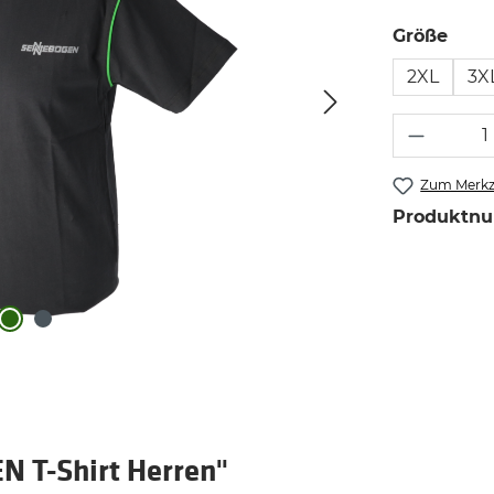
aus
Größe
2XL
3X
Produkt
Zum Merkze
Produktn
 T-Shirt Herren"