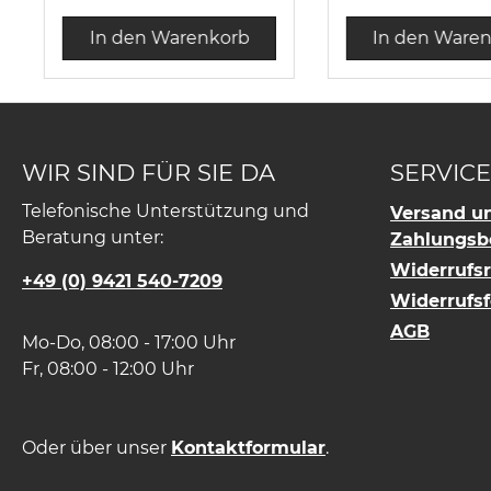
schwarzem Logo
durch Knopf au
"SENNEBOGEN", Beide
des Griffs wasse
In den Warenkorb
In den Ware
Seiten mit schwarzem
schmutzabweis
Logo "MOVE BIG
Durchmesser be
THINGS", Größe: I-III; 51-
offenem Zustand
64 cm Kopfumfang,
cm
Material:
WIR SIND FÜR SIE DA
SERVICE
Recyclingfähiges
Telefonische Unterstützung und
Versand u
Polyethylen
Beratung unter:
Zahlungsb
Widerrufs
+49 (0) 9421 540-7209
Widerrufs
AGB
Mo-Do, 08:00 - 17:00 Uhr
Fr, 08:00 - 12:00 Uhr
Oder über unser
Kontaktformular
.