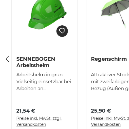
SENNEBOGEN
Regenschirm
Arbeitshelm
Arbeitshelm in grün
Attraktiver Sto
Vielseitig einsetzbar bei
mit zweifarbige
Arbeiten an
Bezug (Außen g
elektrischen Anlagen
Innen grau) gerader
und bei
Soft-Touch-Griff
Umgebungstemperatu
schwarze
21,54 €
25,90 €
ren von -30 °C bis +150
Kunststoffspitze
Preise inkl. MwSt. zzgl.
Preise inkl. MwSt. z
°C, Vorderseite mit
automatisches 
Versandkosten
Versandkosten