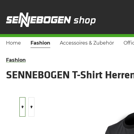
springen
Zur Hauptnavigation springen
Home
Fashion
Accessoires & Zubehör
Offi
Fashion
SENNEBOGEN T-Shirt Herre
Bildergalerie überspringen