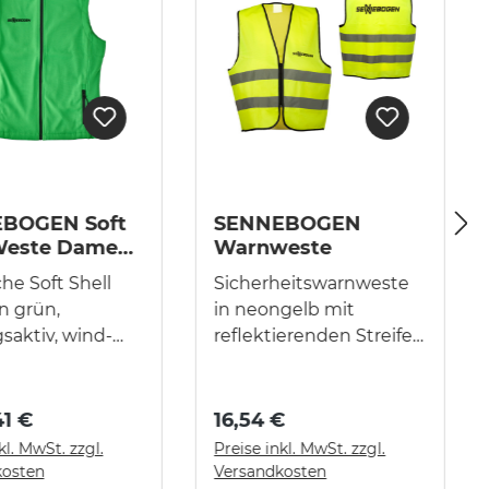
BOGEN Soft
SENNEBOGEN
 Weste Damen
Warnweste
erren
he Soft Shell
Sicherheitswarnweste
n grün,
in neongelb mit
aktiv, wind-
reflektierenden Streifen
sserabweisend,
EN 471 und CE
 Front
zertifiziert, 1-Wege
schluss,
Front Reißverschluss,
41 €
16,54 €
aschen mit
waschbar, Vorderseite
kl. MwSt. zzgl.
Preise inkl. MwSt. zzgl.
zen
mit schwarzem
kosten
Versandkosten